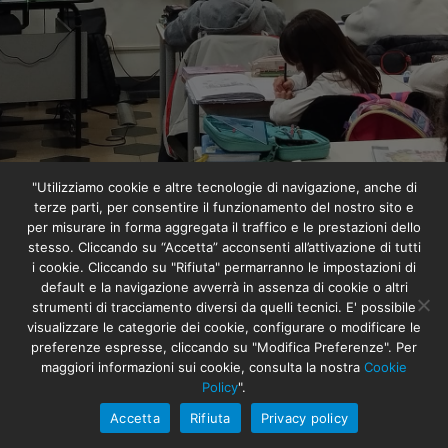
"Utilizziamo cookie e altre tecnologie di navigazione, anche di
terze parti, per consentire il funzionamento del nostro sito e
per misurare in forma aggregata il traffico e le prestazioni dello
stesso. Cliccando su “Accetta” acconsenti all’attivazione di tutti
i cookie. Cliccando su "Rifiuta" permarranno le impostazioni di
default e la navigazione avverrà in assenza di cookie o altri
strumenti di tracciamento diversi da quelli tecnici. E' possibile
visualizzare le categorie dei cookie, configurare o modificare le
BANDO INDID+ Sostegno agli
preferenze espresse, cliccando su "Modifica Preferenze". Per
maggiori informazioni sui cookie, consulta la nostra
Cookie
INvestimenti per la qualità
Policy
".
DIDattica nelle scuole paritarie
Accetta
Rifiuta
Privacy policy