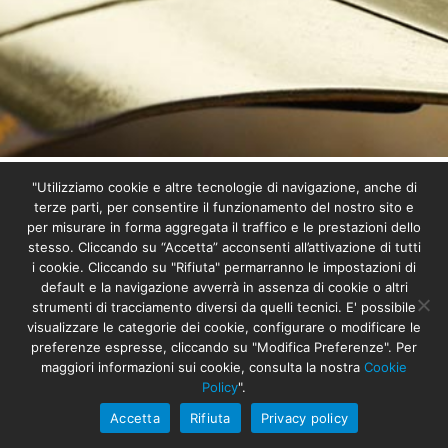
"Utilizziamo cookie e altre tecnologie di navigazione, anche di
terze parti, per consentire il funzionamento del nostro sito e
per misurare in forma aggregata il traffico e le prestazioni dello
stesso. Cliccando su “Accetta” acconsenti all’attivazione di tutti
i cookie. Cliccando su "Rifiuta" permarranno le impostazioni di
Testamento solidale
default e la navigazione avverrà in assenza di cookie o altri
strumenti di tracciamento diversi da quelli tecnici. E' possibile
visualizzare le categorie dei cookie, configurare o modificare le
Fare del bene è possibile, sempre. Anche dopo la
preferenze espresse, cliccando su "Modifica Preferenze". Per
morte, grazie al testamento solidale. Con testamento
maggiori informazioni sui cookie, consulta la nostra
Cookie
solidale si intende l’inserimento in qualità di erede o
Policy
".
di legatario la Piccola Casa della Divina Provvidenza
Accetta
Rifiuta
Privacy policy
– Cottolengo, in modo da sostenerne le attività. Un