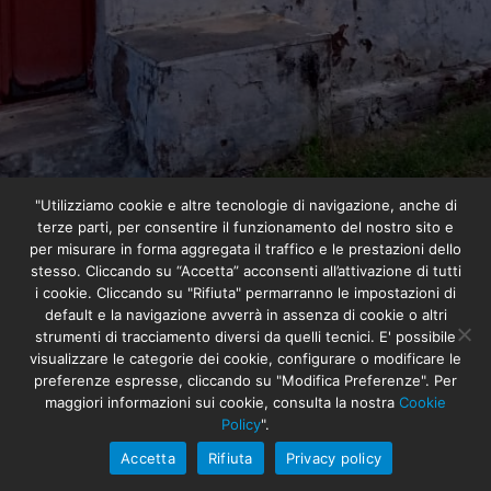
"Utilizziamo cookie e altre tecnologie di navigazione, anche di
Viewing posts from the Asia category
terze parti, per consentire il funzionamento del nostro sito e
per misurare in forma aggregata il traffico e le prestazioni dello
stesso. Cliccando su “Accetta” acconsenti all’attivazione di tutti
i cookie. Cliccando su "Rifiuta" permarranno le impostazioni di
default e la navigazione avverrà in assenza di cookie o altri
strumenti di tracciamento diversi da quelli tecnici. E' possibile
visualizzare le categorie dei cookie, configurare o modificare le
preferenze espresse, cliccando su "Modifica Preferenze". Per
maggiori informazioni sui cookie, consulta la nostra
Cookie
Un piccolo dispensario per un grande
Policy
".
amore
Accetta
Rifiuta
Privacy policy